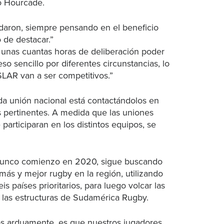
jo Hourcade.
daron, siempre pensando en el beneficio
 de destacar.”
ó unas cuantas horas de deliberación poder
so sencillo por diferentes circunstancias, lo
LAR van a ser competitivos.”
da unión nacional está contactándolos en
s pertinentes. A medida que las uniones
articiparan en los distintos equipos, se
trunco comienzo en 2020, sigue buscando
 más y mejor rugby en la región, utilizando
is países prioritarios, para luego volcar las
e las estructuras de Sudamérica Rugby.
mos arduamente, es que nuestros jugadores