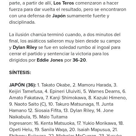
parte, a partir de allí,
Los Teros
comenzaron a hacer
fuerza para dar vuelta el resultado, pero se encontraron
con una defensa de
Japón
sumamente fuerte y
disciplinada.
La ilusión charrúa terminó cuando, a dos minutos del
final, los asiáticos salieron muy bien desde su campo
y
Dylan Riley
se fue en soledad rumbo al ingoal para
cerrar el partido y sentenciar la victoria para los
dirigidos por
Eddie Jones
por
36-20
.
SÍNTESIS:
JAPÓN (36):
1. Takato Okabe, 2. Mamoru Harada, 3.
Keijiri Tamefusa, 4. Epineri Uluiviti, 5. Warnes Dearns, 6.
Amato Fakatava, 7. Kanji Shimokawa, 8. Kazuki Himeno,
9. Naoto Saito (C), 10. Takuro Matsunaga, 11. Junta
Hamano 12. Siosaia Fifita, 13. Dylan Riley, 14. Jone
Naikabula, 15. Malo Tuitama
Ingresaron: 16. Kenta Matsuoka, 17. Yukio Morikawa, 18.
Opeti Helu, 19. Sanila Waqa, 20. Isaiah Mapusua, 21.