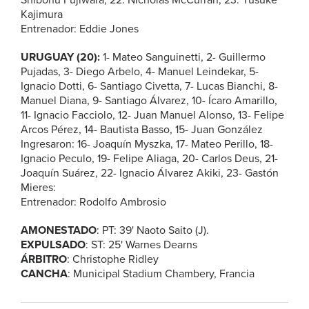
Shibonu Fujiwara, 22. NIcholas McCurran, 23. Yusuke
Kajimura
Entrenador: Eddie Jones
URUGUAY (20):
1- Mateo Sanguinetti, 2- Guillermo
Pujadas, 3- Diego Arbelo, 4- Manuel Leindekar, 5-
Ignacio Dotti, 6- Santiago Civetta, 7- Lucas Bianchi, 8-
Manuel Diana, 9- Santiago Álvarez, 10- Ícaro Amarillo,
11- Ignacio Facciolo, 12- Juan Manuel Alonso, 13- Felipe
Arcos Pérez, 14- Bautista Basso, 15- Juan González
Ingresaron: 16- Joaquín Myszka, 17- Mateo Perillo, 18-
Ignacio Peculo, 19- Felipe Aliaga, 20- Carlos Deus, 21-
Joaquín Suárez, 22- Ignacio Álvarez Akiki, 23- Gastón
Mieres:
Entrenador: Rodolfo Ambrosio
AMONESTADO
: PT: 39' Naoto Saito (J).
EXPULSADO
: ST: 25' Warnes Dearns
ÁRBITRO
: Christophe Ridley
CANCHA
: Municipal Stadium Chambery, Francia