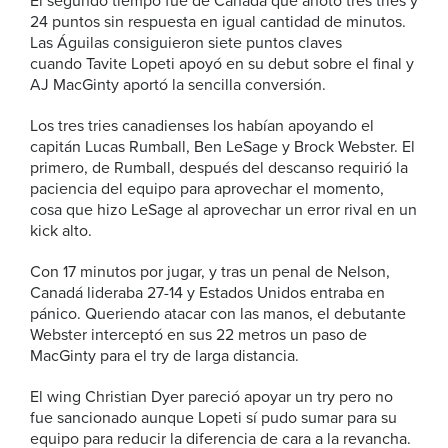
El segundo tiempo fue de Canadá que anotó tres tries y
24 puntos sin respuesta en igual cantidad de minutos.
Las Águilas consiguieron siete puntos claves
cuando Tavite Lopeti apoyó en su debut sobre el final y
AJ MacGinty aportó la sencilla conversión.
Los tres tries canadienses los habían apoyando el
capitán Lucas Rumball, Ben LeSage y Brock Webster. El
primero, de Rumball, después del descanso requirió la
paciencia del equipo para aprovechar el momento,
cosa que hizo LeSage al aprovechar un error rival en un
kick alto.
Con 17 minutos por jugar, y tras un penal de Nelson,
Canadá lideraba 27-14 y Estados Unidos entraba en
pánico. Queriendo atacar con las manos, el debutante
Webster interceptó en sus 22 metros un paso de
MacGinty para el try de larga distancia.
El wing Christian Dyer pareció apoyar un try pero no
fue sancionado aunque Lopeti sí pudo sumar para su
equipo para reducir la diferencia de cara a la revancha.