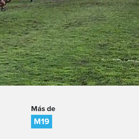
Más de
M19