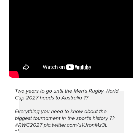
Two years to go until the Men's Rugby World
Cup 2027 heads to Australia ??
Everything you need to know about the
biggest tournament in the sport's history ??
#RWC2027
pic.twitter.com/u1UronMz3L
— Rugby World Cup (@rugbyworldcup)
September 30, 2025