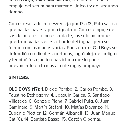
de Old Boys,
Juan Manuel Cat,
aprovechó el buen
empuje del scrum para marcar el único try del segundo
tiempo.
Con el resultado en desventaja por 17 a 13, Polo salió a
quemar las naves y pudo igualarlo. Con el empuje de
sus delanteros como estandarte, los subcampeones
quedaron varias veces al borde del ingoal, pero se
fueron con las manos vacías. Por su parte, Old Boys se
defendió con dientes apretados, logró alejar el peligro
y terminó festejando una victoria que lo pone
nuevamente en lo más alto de rugby uruguayo.
SÍNTESIS:
OLD BOYS (17)
: 1. Diego Pombo, 2. Carlos Pombo, 3.
Faustino Etchegorry, 4. Joaquín Garica, 5. Santiago
Villaseca, 6. Gonzalo Piana, 7. Gabriel Puig, 8. Juan
Gaminara, 9. Martín Stefani, 10. Matías Davanzo, 11.
Eugenio Plottier, 12. Germán Albanell, 13. Juan Manuel
Cat (C), 14. Bautista Basso, 15. Gastón Gibernau.