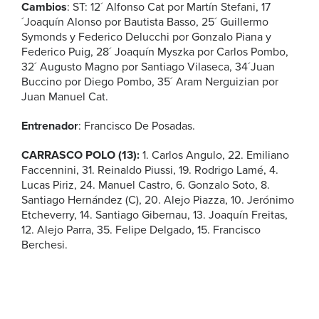
Cambios
: ST: 12´ Alfonso Cat por Martín Stefani, 17
´Joaquín Alonso por Bautista Basso, 25´ Guillermo
Symonds y Federico Delucchi por Gonzalo Piana y
Federico Puig, 28´ Joaquín Myszka por Carlos Pombo,
32´ Augusto Magno por Santiago Vilaseca, 34´Juan
Buccino por Diego Pombo, 35´ Aram Nerguizian por
Juan Manuel Cat.
Entrenador
: Francisco De Posadas.
CARRASCO POLO (13):
1. Carlos Angulo, 22. Emiliano
Faccennini, 31. Reinaldo Piussi, 19. Rodrigo Lamé, 4.
Lucas Piriz, 24. Manuel Castro, 6. Gonzalo Soto, 8.
Santiago Hernández (C), 20. Alejo Piazza, 10. Jerónimo
Etcheverry, 14. Santiago Gibernau, 13. Joaquín Freitas,
12. Alejo Parra, 35. Felipe Delgado, 15. Francisco
Berchesi.