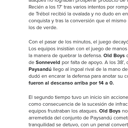
ataques no lograban prosperar producto de in
Recién a los 17’ tras varios intentos por romp
de Trébol recibió la ovalada y no dudo en e
conquista y tras la conversión que el mismo 
los de verde.
Con el pasar de los minutos, el juego decayó
Los equipos insistían con el juego de manos
la manera de quebrar la defensa.
Old Boys
d
de
Sonneveld
por falta de apoyo. A los 38’,
Paysandú
llego al ingoal rival de la mano d
dudó en encarar la defensa para anotar su c
fueron al descanso arriba por 14 a 0.
El segundo tiempo tuvo un inicio sin accion
como consecuencia de la sucesión de infrac
equipos frustraban los ataques.
Old Boys
no 
arremetida del conjunto de Paysandú cometía
tranquilidad se detuvo, con un penal convert