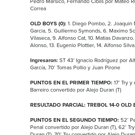
Pedro Marsico, Fernando Cibils por Mateo R
Correa
OLD BOYS (0):
1. Diego Pombo, 2. Joaquin 
Garcia, 5. Guillermo Symonds, 6. Maximo Son
Vilaseca, 9. Alfonso Cat, 10. Matias Davanzo. 
Alonso, 13. Eugenio Plottier, 14. Alfonso Silva
Ingresaron:
ST 43’ Ignacio Rodríguez por Al
García, 70’ Tomas Pollio y Juan Pirone
PUNTOS EN EL PRIMER TIEMPO:
17’ Try y
Barreiro convertido por Alejo Duran (T)
RESULTADO PARCIAL: TREBOL 14-0 OLD
PUNTOS EN EL SEGUNDO TIEMPO:
52’ Pe
Penal convertido por Alejo Duran (T), 62’ Tr
Duran (T), 70’ Try convertido por Alejo Duran