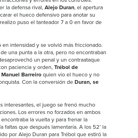
fracciones y errores en los controles.
er la defensa rival,
Alejo Duran
, el apertura
ncarar el hueco defensivo para anotar su
realizo puso el tanteador 7 a 0 en favor de
 en intensidad y se volvió más friccionado.
 de una punta a la otra, pero no encontraban
esaprovechó un penal y un contraataque
 con paciencia y orden,
Trébol de
e
Manuel Barreiro
quien vio el hueco y no
onquista. Con la conversión de
Duran, se
es interesantes, el juego se frenó mucho
ciones. Los errores no forzados en ambos
encontraba la vuelta y para frenar la
 faltas que después lamentaría. A los 52’ la
ido por Alejo Duran para Trébol que estiró la