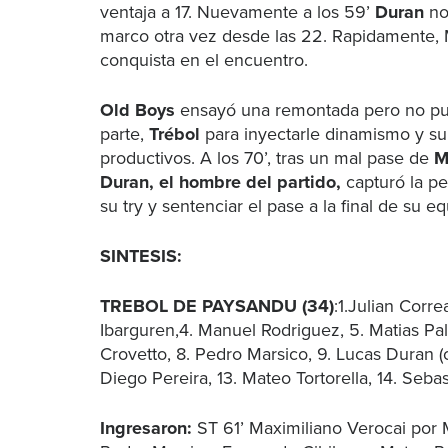
ventaja a 17. Nuevamente a los 59’
Duran
no 
marco otra vez desde las 22. Rapidamente, 
conquista en el encuentro.
Old Boys
ensayó una remontada pero no pud
parte,
Trébol
para inyectarle dinamismo y sup
productivos. A los 70’, tras un mal pase de
M
Duran, el hombre del partido,
capturó la pe
su try y sentenciar el pase a la final de su e
SINTESIS:
TREBOL DE PAYSANDU (34)
:1.Julian Corr
Ibarguren,4. Manuel Rodriguez, 5. Matias Pa
Crovetto, 8. Pedro Marsico, 9. Lucas Duran (c)
Diego Pereira, 13. Mateo Tortorella, 14. Seba
Ingresaron:
ST 61’ Maximiliano Verocai por 