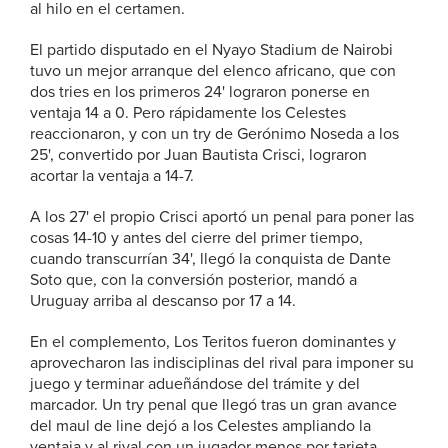
al hilo en el certamen.
El partido disputado en el Nyayo Stadium de Nairobi
tuvo un mejor arranque del elenco africano, que con
dos tries en los primeros 24' lograron ponerse en
ventaja 14 a 0. Pero rápidamente los Celestes
reaccionaron, y con un try de Gerónimo Noseda a los
25', convertido por Juan Bautista Crisci, lograron
acortar la ventaja a 14-7.
A los 27' el propio Crisci aportó un penal para poner las
cosas 14-10 y antes del cierre del primer tiempo,
cuando transcurrían 34', llegó la conquista de Dante
Soto que, con la conversión posterior, mandó a
Uruguay arriba al descanso por 17 a 14.
En el complemento, Los Teritos fueron dominantes y
aprovecharon las indisciplinas del rival para imponer su
juego y terminar adueñándose del trámite y del
marcador. Un try penal que llegó tras un gran avance
del maul de line dejó a los Celestes ampliando la
ventaja y al rival con un jugador menos por tarjeta