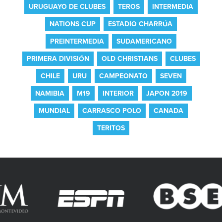
URUGUAYO DE CLUBES
TEROS
INTERMEDIA
NATIONS CUP
ESTADIO CHARRÚA
PREINTERMEDIA
SUDAMERICANO
PRIMERA DIVISIÓN
OLD CHRISTIANS
CLUBES
CHILE
URU
CAMPEONATO
SEVEN
NAMIBIA
M19
INTERIOR
JAPON 2019
MUNDIAL
CARRASCO POLO
CANADA
TERITOS