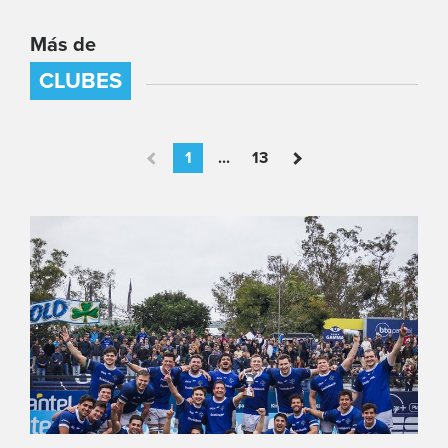
Más de
CLUBES
1
...
13