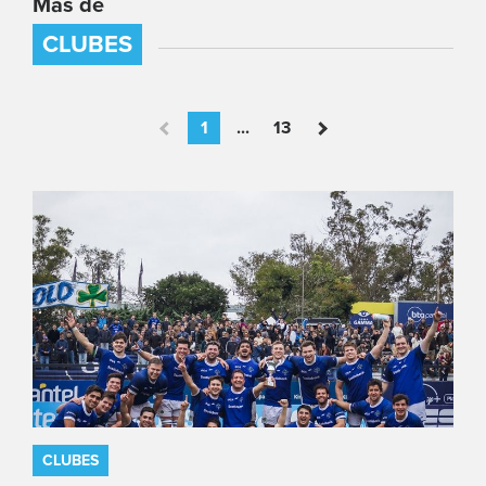
Más de
CLUBES
1
...
13
CLUBES