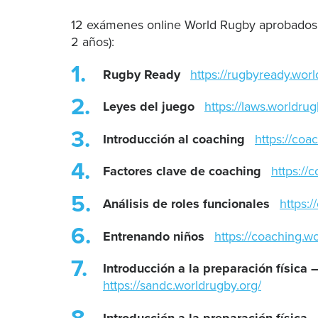
12 exámenes online World Rugby aprobados y
2 años):
Rugby Ready
https://rugbyready.worl
Leyes del juego
https://laws.worldrug
Introducción al coaching
https://coa
Factores clave de coaching
https://
Análisis de roles funcionales
https:
Entrenando niños
https://coaching.w
Introducción a la preparación física –
https://sandc.worldrugby.org/
Introducción a la preparación física 