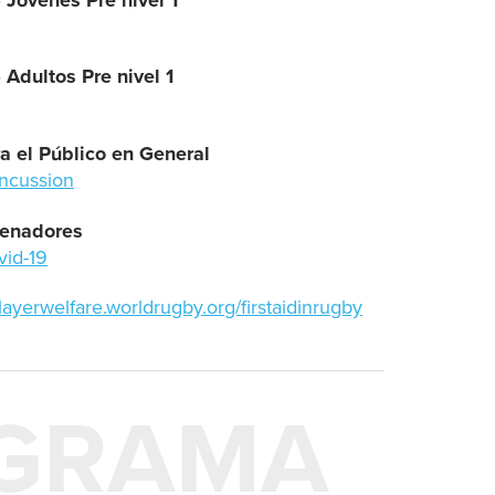
 Adultos Pre nivel 1
a el Público en General
oncussion
renadores
vid-19
playerwelfare.worldrugby.org/firstaidinrugby
GRAMA