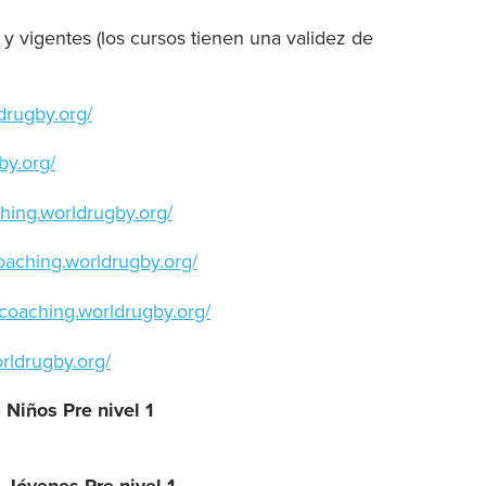
 vigentes (los cursos tienen una validez de
drugby.org/
by.org/
ching.worldrugby.org/
coaching.worldrugby.org/
//coaching.worldrugby.org/
orldrugby.org/
 Niños Pre nivel 1
– Jóvenes Pre nivel 1