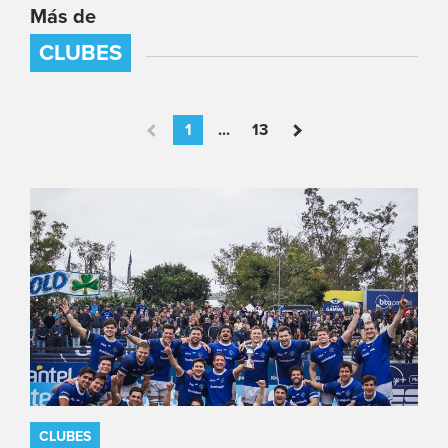
Más de
CLUBES
1
...
13
CLUBES