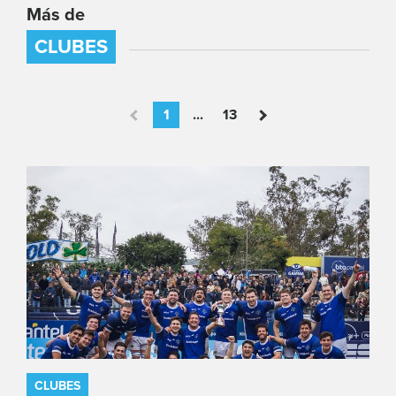
Más de
CLUBES
1
...
13
CLUBES