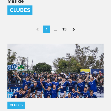
Más de
CLUBES
1
...
13
CLUBES