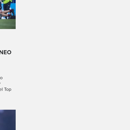
RNEO
io
y
el Top