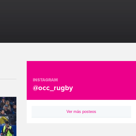
INSTAGRAM
@occ_rugby
Ver más posteos
Instagram de OCC_rugby