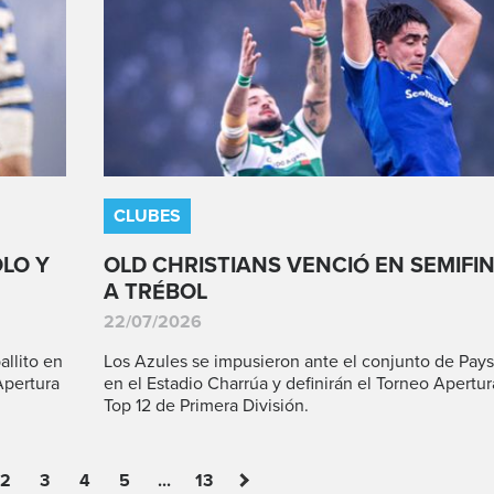
CLUBES
LO Y
OLD CHRISTIANS VENCIÓ EN SEMIFI
A TRÉBOL
22/07/2026
allito en
Los Azules se impusieron ante el conjunto de Pay
Apertura
en el Estadio Charrúa y definirán el Torneo Apertur
Top 12 de Primera División.
2
3
4
5
...
13