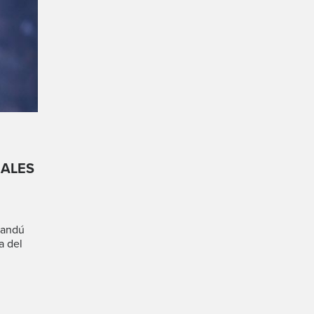
NALES
sandú
a del