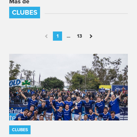
Más de
CLUBES
1
...
13
CLUBES