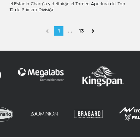
el Estadio Charrúa y definirán el Torneo Apertura del Top
12 de Primera División.
1
...
13