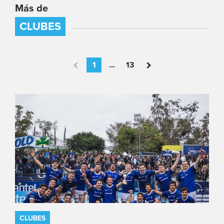
Más de
CLUBES
1
...
13
CLUBES