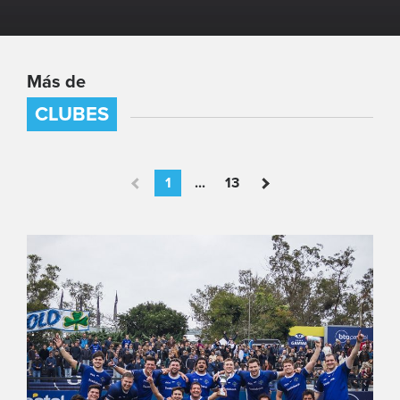
Más de
CLUBES
1
...
13