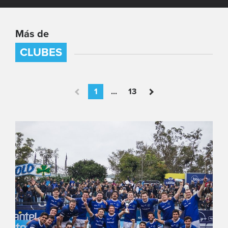
Más de
CLUBES
1
...
13