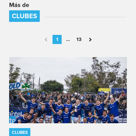
Más de
CLUBES
1
...
13
CLUBES