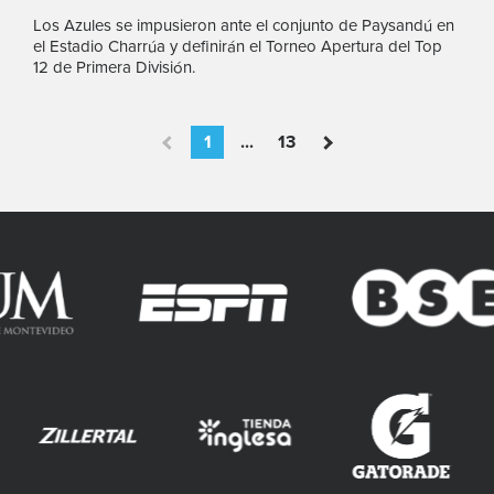
Los Azules se impusieron ante el conjunto de Paysandú en
el Estadio Charrúa y definirán el Torneo Apertura del Top
12 de Primera División.
1
...
13