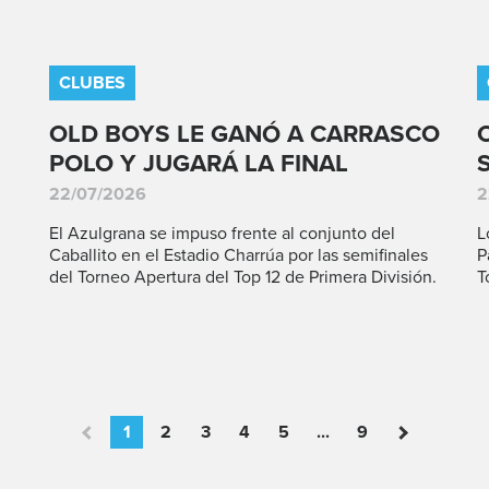
CLUBES
OLD BOYS LE GANÓ A CARRASCO
POLO Y JUGARÁ LA FINAL
22/07/2026
2
El Azulgrana se impuso frente al conjunto del
L
Caballito en el Estadio Charrúa por las semifinales
P
del Torneo Apertura del Top 12 de Primera División.
T
1
2
3
4
5
...
9