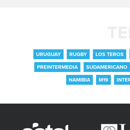
TE
URUGUAY
RUGBY
LOS TEROS
PREINTERMEDIA
SUDAMERICANO
NAMIBIA
M19
INTE