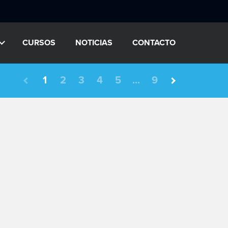
CURSOS
NOTICIAS
CONTACTO
1
2
3
4
5
...
9