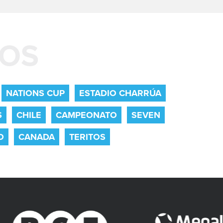
DOS
NATIONS CUP
ESTADIO CHARRÚA
S
CHILE
CAMPEONATO
SEVEN
O
CANADA
TERITOS