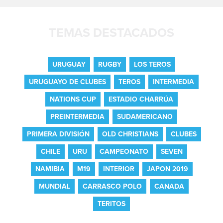
TEMAS DESTACADOS
URUGUAY
RUGBY
LOS TEROS
URUGUAYO DE CLUBES
TEROS
INTERMEDIA
NATIONS CUP
ESTADIO CHARRÚA
PREINTERMEDIA
SUDAMERICANO
PRIMERA DIVISIÓN
OLD CHRISTIANS
CLUBES
CHILE
URU
CAMPEONATO
SEVEN
NAMIBIA
M19
INTERIOR
JAPON 2019
MUNDIAL
CARRASCO POLO
CANADA
TERITOS