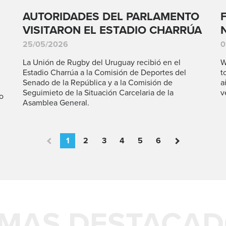
AUTORIDADES DEL PARLAMENTO
VISITARON EL ESTADIO CHARRÚA
25/05/2026
0
La Unión de Rugby del Uruguay recibió en el
W
Estadio Charrúa a la Comisión de Deportes del
t
Senado de la República y a la Comisión de
a
Seguimieto de la Situación Carcelaria de la
v
o
Asamblea General.
1
2
3
4
5
6
MAS DESTACA