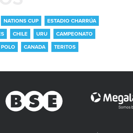
NATIONS CUP
ESTADIO CHARRÚA
ES
CHILE
URU
CAMPEONATO
 POLO
CANADA
TERITOS