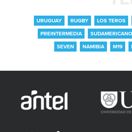
URUGUAY
RUGBY
LOS TEROS
PREINTERMEDIA
SUDAMERICAN
SEVEN
NAMIBIA
M19