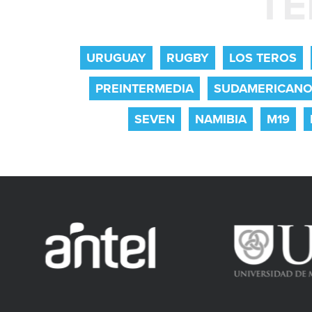
TE
URUGUAY
RUGBY
LOS TEROS
PREINTERMEDIA
SUDAMERICAN
SEVEN
NAMIBIA
M19