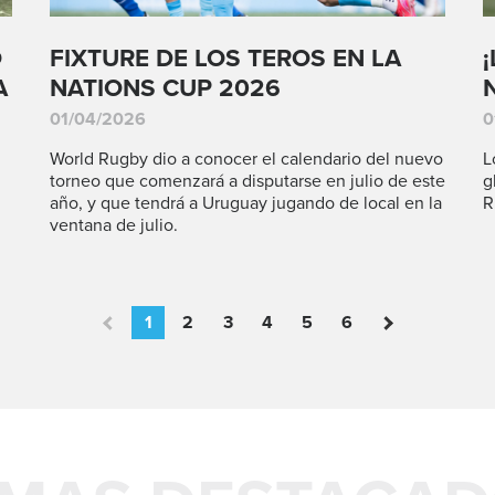
O
FIXTURE DE LOS TEROS EN LA
A
NATIONS CUP 2026
01/04/2026
0
World Rugby dio a conocer el calendario del nuevo
L
torneo que comenzará a disputarse en julio de este
g
año, y que tendrá a Uruguay jugando de local en la
R
ventana de julio.
1
2
3
4
5
6