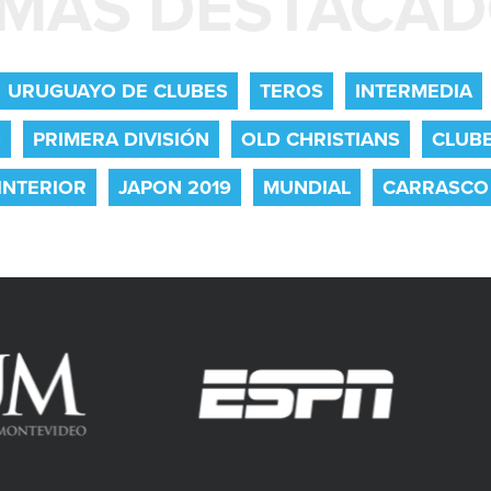
MAS DESTACA
URUGUAYO DE CLUBES
TEROS
INTERMEDIA
O
PRIMERA DIVISIÓN
OLD CHRISTIANS
CLUB
INTERIOR
JAPON 2019
MUNDIAL
CARRASCO