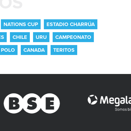
DOS
NATIONS CUP
ESTADIO CHARRÚA
ES
CHILE
URU
CAMPEONATO
 POLO
CANADA
TERITOS